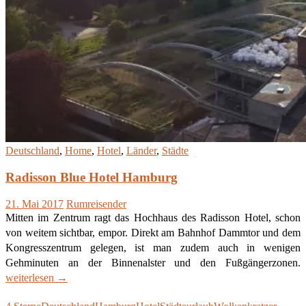
Deutschland
,
Home
,
Hotel
,
Länder
,
Städte
Radisson Blue Hotel Hamburg
21. Mai 2017
Rumreisender
Mitten im Zentrum ragt das Hochhaus des Radisson Hotel, schon
von weitem sichtbar, empor. Direkt am Bahnhof Dammtor und dem
Kongresszentrum gelegen, ist man zudem auch in wenigen
R
Gehminuten an der Binnenalster und den Fußgängerzonen.
B
weiterlesen
→
H