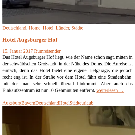
Deutschland
,
Home
,
Hotel
,
Länder
,
Städte
Hotel Augsburger Hof
15. Januar 2017
Rumreisender
Das Hotel Augsburger Hof liegt, wie der Name schon sagt, mitten in
der schwäbischen Großstadt, in der Nähe des Doms. Die Anreise ist
einfach, denn das Hotel bietet eine eigene Tiefgarage, die jedoch
recht eng ist. In der Straße vor dem Hotel fährt eine Straßenbahn,
mit der man sehr schnell überall hinkommt. Aber auch das
Hotel
Einkaufszentrum ist nur 10 Gehminuten entfernt.
weiterlesen
→
Augsburger
Augsburg
Bayern
Deutschland
Hotel
Städteurlaub
Hof