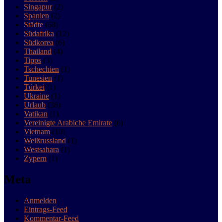
Singapur
(2)
Spanien
(2)
Städte
(68)
Südafrika
(12)
Südkorea
(6)
Thailand
(4)
Tipps
(3)
Tschechien
(1)
Tunesien
(1)
Türkei
(1)
Ukraine
(1)
Urlaub
(38)
Vatikan
(1)
Vereinigte Arabiche Emirate
(6)
Vietnam
(10)
Weißrussland
(1)
Westsahara
(1)
Zypern
(1)
Meta
Anmelden
Eintrags-Feed
Kommentar-Feed