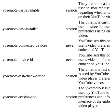
The yt-remote-cast-a
used to store the use
yt-remote-cast-available
session
regarding whether ca
on their YouTube vi
The yt-remote-cast-i
used to store the use
yt-remote-cast-installed
session
preferences using 
video.
YouTube sets this co
yt-remote-connected-devices
never
user's video prefere
embedded YouTube 
YouTube sets this co
yt-remote-device-id
never
user's video prefere
embedded YouTube 
The yt-remote-fast-
is used by YouTube t
yt-remote-fast-check-period
session
video player prefer
YouTube videos.
The yt-remote-sessi
used by YouTube to 
yt-remote-session-app
session
preferences and info
interface of the em
video player.