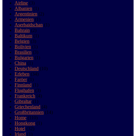
Airline
(3)
Albanien
(1)
Argentinien
(2)
Armenien
(1)
Aserbaidschan
(1)
Bahrain
(2)
Baltikum
(1)
Belgien
(3)
Bolivien
(1)
Brasilien
(3)
Bulgarien
(1)
China
(1)
Deutschland
(10)
Erleben
(34)
Faröer
(1)
Finnland
(1)
Flughafen
(3)
Frankreich
(4)
Gibraltar
(1)
Griechenland
(4)
Großbritannien
(14)
Home
(110)
Hongkong
(1)
Hotel
(32)
Irland
(1)