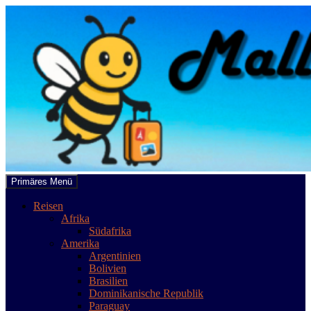
Zum
Inhalt
springen
Suchen
Primäres Menü
mallobee.com
Reisen
Afrika
Südafrika
Amerika
Argentinien
Bolivien
Brasilien
Dominikanische Republik
Paraguay