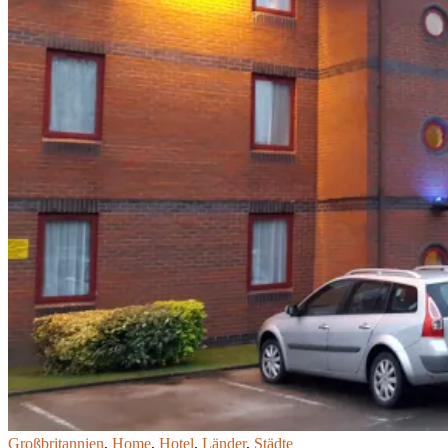
Großbritannien
,
Home
,
Hotel
,
Länder
,
Städte