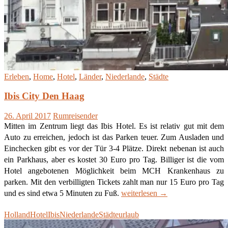
Erleben
,
Home
,
Hotel
,
Länder
,
Niederlande
,
Städte
Ibis City Den Haag
26. April 2017
Rumreisender
Mitten im Zentrum liegt das Ibis Hotel. Es ist relativ gut mit dem
Auto zu erreichen, jedoch ist das Parken teuer. Zum Ausladen und
Einchecken gibt es vor der Tür 3-4 Plätze. Direkt nebenan ist auch
ein Parkhaus, aber es kostet 30 Euro pro Tag. Billiger ist die vom
Hotel angebotenen Möglichkeit beim MCH Krankenhaus zu
parken. Mit den verbilligten Tickets zahlt man nur 15 Euro pro Tag
Ibis
und es sind etwa 5 Minuten zu Fuß.
weiterlesen
→
City
Holland
Hotel
Ibis
Niederlande
Städteurlaub
Den
Haag