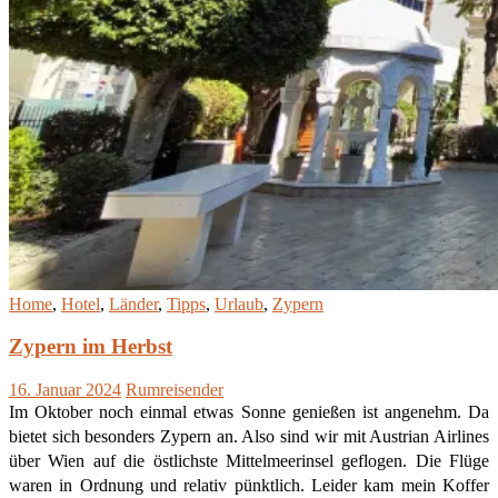
Home
,
Hotel
,
Länder
,
Tipps
,
Urlaub
,
Zypern
Zypern im Herbst
16. Januar 2024
Rumreisender
Im Oktober noch einmal etwas Sonne genießen ist angenehm. Da
bietet sich besonders Zypern an. Also sind wir mit Austrian Airlines
über Wien auf die östlichste Mittelmeerinsel geflogen. Die Flüge
waren in Ordnung und relativ pünktlich. Leider kam mein Koffer