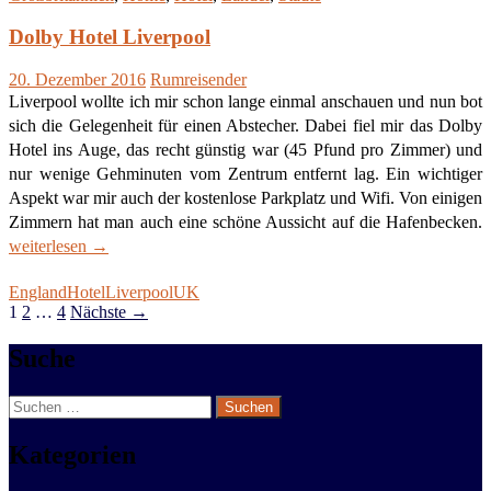
Dolby Hotel Liverpool
20. Dezember 2016
Rumreisender
Liverpool wollte ich mir schon lange einmal anschauen und nun bot
sich die Gelegenheit für einen Abstecher. Dabei fiel mir das Dolby
Hotel ins Auge, das recht günstig war (45 Pfund pro Zimmer) und
nur wenige Gehminuten vom Zentrum entfernt lag. Ein wichtiger
Aspekt war mir auch der kostenlose Parkplatz und Wifi. Von einigen
D
Zimmern hat man auch eine schöne Aussicht auf die Hafenbecken.
H
weiterlesen
→
L
England
Hotel
Liverpool
UK
Beitragsnavigation
1
2
…
4
Nächste →
Suche
Live life and have fun
Suchen
nach:
Kategorien