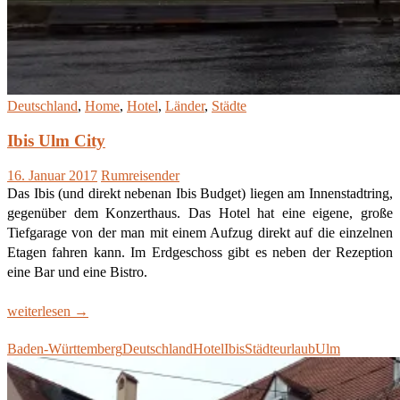
Deutschland
,
Home
,
Hotel
,
Länder
,
Städte
Ibis Ulm City
16. Januar 2017
Rumreisender
Das Ibis (und direkt nebenan Ibis Budget) liegen am Innenstadtring,
gegenüber dem Konzerthaus. Das Hotel hat eine eigene, große
Tiefgarage von der man mit einem Aufzug direkt auf die einzelnen
Etagen fahren kann. Im Erdgeschoss gibt es neben der Rezeption
eine Bar und eine Bistro.
Ibis
weiterlesen
→
Ulm
Baden-Württemberg
Deutschland
Hotel
Ibis
Städteurlaub
Ulm
City