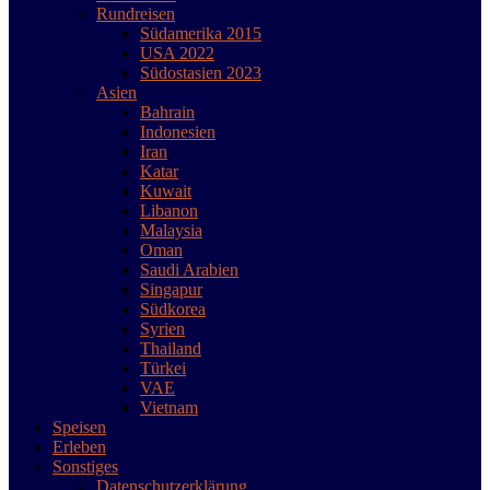
Rundreisen
Südamerika 2015
USA 2022
Südostasien 2023
Asien
Bahrain
Indonesien
Iran
Katar
Kuwait
Libanon
Malaysia
Oman
Saudi Arabien
Singapur
Südkorea
Syrien
Thailand
Türkei
VAE
Vietnam
Speisen
Erleben
Sonstiges
Datenschutzerklärung