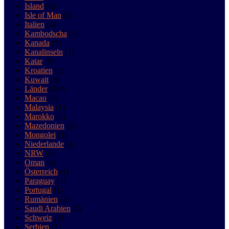
Island
(1)
Isle of Man
(1)
Italien
(4)
Kambodscha
(1)
Kanada
(9)
Kanalinseln
(1)
Katar
(8)
Kroatien
(1)
Kuwait
(3)
Länder
(103)
Macao
(1)
Malaysia
(1)
Marokko
(1)
Mazedonien
(2)
Mongolei
(1)
Niederlande
(2)
NRW
(2)
Oman
(4)
Österreich
(1)
Paraguay
(1)
Portugal
(1)
Rumänien
(2)
Saudi Arabien
(2)
Schweiz
(2)
Serbien
(2)