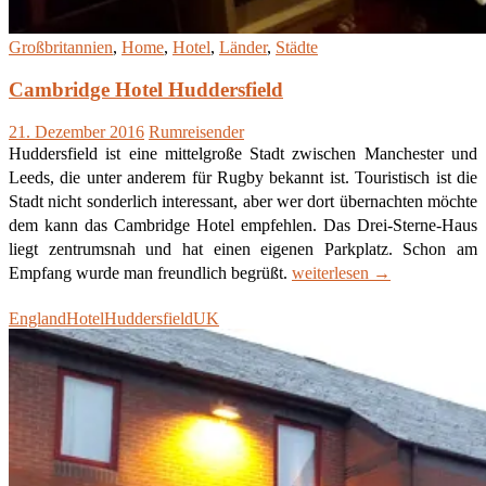
Großbritannien
,
Home
,
Hotel
,
Länder
,
Städte
Cambridge Hotel Huddersfield
21. Dezember 2016
Rumreisender
Huddersfield ist eine mittelgroße Stadt zwischen Manchester und
Leeds, die unter anderem für Rugby bekannt ist. Touristisch ist die
Stadt nicht sonderlich interessant, aber wer dort übernachten möchte
dem kann das Cambridge Hotel empfehlen. Das Drei-Sterne-Haus
liegt zentrumsnah und hat einen eigenen Parkplatz. Schon am
Cambridge
Empfang wurde man freundlich begrüßt.
weiterlesen
→
Hotel
England
Hotel
Huddersfield
UK
Huddersfield