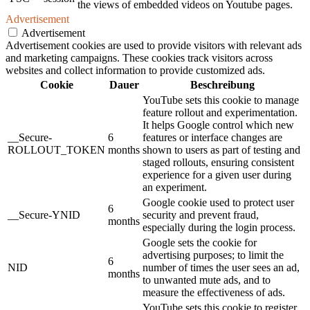
the views of embedded videos on Youtube pages.
Advertisement
Advertisement
Advertisement cookies are used to provide visitors with relevant ads
and marketing campaigns. These cookies track visitors across
websites and collect information to provide customized ads.
Cookie
Dauer
Beschreibung
YouTube sets this cookie to manage
feature rollout and experimentation.
It helps Google control which new
__Secure-
6
features or interface changes are
ROLLOUT_TOKEN
months
shown to users as part of testing and
staged rollouts, ensuring consistent
experience for a given user during
an experiment.
Google cookie used to protect user
6
__Secure-YNID
security and prevent fraud,
months
especially during the login process.
Google sets the cookie for
advertising purposes; to limit the
6
NID
number of times the user sees an ad,
months
to unwanted mute ads, and to
measure the effectiveness of ads.
YouTube sets this cookie to register