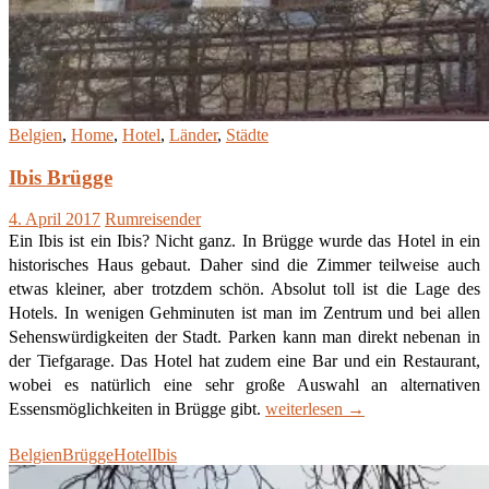
Belgien
,
Home
,
Hotel
,
Länder
,
Städte
Ibis Brügge
4. April 2017
Rumreisender
Ein Ibis ist ein Ibis? Nicht ganz. In Brügge wurde das Hotel in ein
historisches Haus gebaut. Daher sind die Zimmer teilweise auch
etwas kleiner, aber trotzdem schön. Absolut toll ist die Lage des
Hotels. In wenigen Gehminuten ist man im Zentrum und bei allen
Sehenswürdigkeiten der Stadt. Parken kann man direkt nebenan in
der Tiefgarage. Das Hotel hat zudem eine Bar und ein Restaurant,
wobei es natürlich eine sehr große Auswahl an alternativen
Ibis
Essensmöglichkeiten in Brügge gibt.
weiterlesen
→
Brügge
Belgien
Brügge
Hotel
Ibis