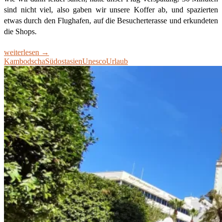
sind nicht viel, also gaben wir unsere Koffer ab, und spazierten
etwas durch den Flughafen, auf die Besucherterasse und erkundeten
die Shops.
Angkor
weiterlesen
→
und
Kambodscha
Südostasien
Unesco
Urlaub
Siem
Reap