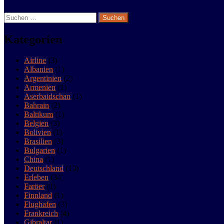
Live life and have fun
Suchen
nach:
Kategorien
Airline
(3)
Albanien
(1)
Argentinien
(2)
Armenien
(1)
Aserbaidschan
(1)
Bahrain
(2)
Baltikum
(1)
Belgien
(3)
Bolivien
(1)
Brasilien
(3)
Bulgarien
(1)
China
(1)
Deutschland
(10)
Erleben
(34)
Faröer
(1)
Finnland
(1)
Flughafen
(3)
Frankreich
(4)
Gibraltar
(1)