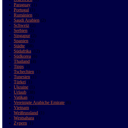
Paraguay
(1)
Portugal
(1)
Rumänien
(2)
Saudi Arabien
(2)
Schweiz
(2)
Serbien
(2)
Singapur
(2)
Spanien
(2)
Städte
(68)
Südafrika
(12)
Südkorea
(6)
Thailand
(4)
Tipps
(3)
Tschechien
(1)
Tunesien
(1)
Türkei
(1)
Ukraine
(1)
Urlaub
(38)
Vatikan
(1)
Vereinigte Arabiche Emirate
(6)
Vietnam
(10)
Weißrussland
(1)
Westsahara
(1)
Zypern
(1)