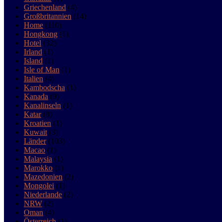
Griechenland
(4)
Großbritannien
(14)
Home
(110)
Hongkong
(1)
Hotel
(32)
Irland
(1)
Island
(1)
Isle of Man
(1)
Italien
(4)
Kambodscha
(1)
Kanada
(9)
Kanalinseln
(1)
Katar
(8)
Kroatien
(1)
Kuwait
(3)
Länder
(103)
Macao
(1)
Malaysia
(1)
Marokko
(1)
Mazedonien
(2)
Mongolei
(1)
Niederlande
(2)
NRW
(2)
Oman
(4)
Österreich
(1)