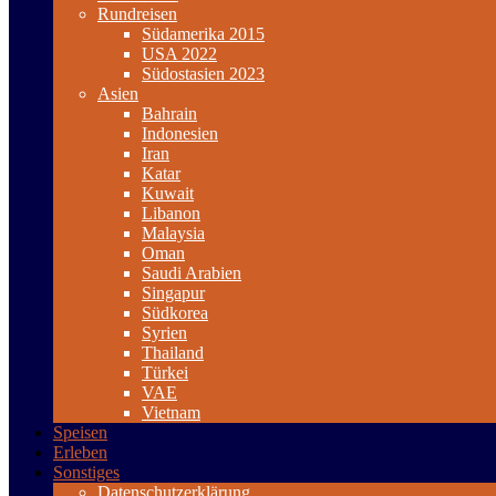
Rundreisen
Südamerika 2015
USA 2022
Südostasien 2023
Asien
Bahrain
Indonesien
Iran
Katar
Kuwait
Libanon
Malaysia
Oman
Saudi Arabien
Singapur
Südkorea
Syrien
Thailand
Türkei
VAE
Vietnam
Speisen
Erleben
Sonstiges
Datenschutzerklärung