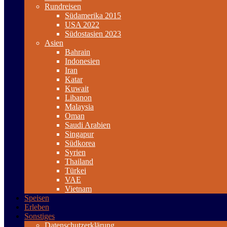
Rundreisen
Südamerika 2015
USA 2022
Südostasien 2023
Asien
Bahrain
Indonesien
Iran
Katar
Kuwait
Libanon
Malaysia
Oman
Saudi Arabien
Singapur
Südkorea
Syrien
Thailand
Türkei
VAE
Vietnam
Speisen
Erleben
Sonstiges
Datenschutzerklärung