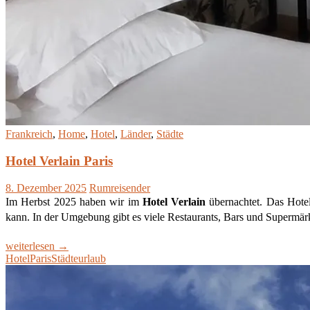
Frankreich
,
Home
,
Hotel
,
Länder
,
Städte
Hotel Verlain Paris
8. Dezember 2025
Rumreisender
Im Herbst 2025 haben wir im
Hotel Verlain
übernachtet. Das Hotel
kann. In der Umgebung gibt es viele Restaurants, Bars und Supermär
Hotel
weiterlesen
→
Verlain
Hotel
Paris
Städteurlaub
Paris