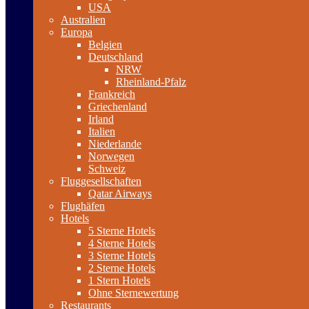
USA
Australien
Europa
Belgien
Deutschland
NRW
Rheinland-Pfalz
Frankreich
Griechenland
Irland
Italien
Niederlande
Norwegen
Schweiz
Fluggesellschaften
Qatar Airways
Flughäfen
Hotels
5 Sterne Hotels
4 Sterne Hotels
3 Sterne Hotels
2 Sterne Hotels
1 Stern Hotels
Ohne Sternewertung
Restaurants