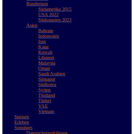
Rundreisen
Südamerika 2015
USA 2022
Südostasien 2023
Asien
Bahrain
Indonesien
Iran
Katar
Kuwait
Libanon
Malaysia
Oman
Saudi Arabien
Singapur
Südkorea
Syrien
Thailand
Türkei
VAE
Vietnam
Speisen
Erleben
Sonstiges
Datenschutzerklärung