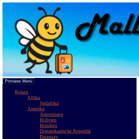
Zum
Inhalt
springen
Suchen
Primäres Menü
mallobee.com
Reisen
Afrika
Südafrika
Amerika
Argentinien
Bolivien
Brasilien
Dominikanische Republik
Paraguay